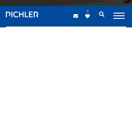
0
Türen und Fenster
Fassaden
Die optische Wirkung einer Fassade hängt vom
Zusammenspiel ihrer Einzelelemente ab. Nichts darf dem
Zufall überlassen werden. Aus diesem Grund fertigt
PICHLER projects auch Türen und Fenster jeder Art.
Diese werden bis ins kleinste Detail dem Projekt
angepasst, um sich harmonisch in das Gesamtbild
einzufügen. Wir verfügen über das technische Know-how
und die erforderlichen Zulassungen für die Fertigung von
innovativen Tür- und Fensterrahmen,