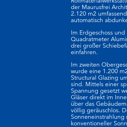
Rollmaterialwerkstä
der Maurusfrei Archit
2.120 m2 umfassende
automatisch abdunk
Im Erdgeschoss und 
Quadratmeter Alumin
drei großer Schiebef
einfahren.
Im zweiten Obergesc
wurde eine 1.200 m2
Structural Glazing u
sind. Mittels einer s
Spannung gesetzt we
Gläser direkt im Inn
über das Gebäudema
völlig geräuschlos. 
Sonneneinstrahlung 
konventioneller Sonn