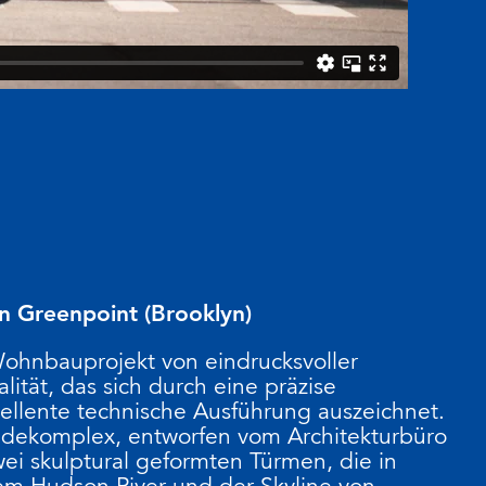
n Greenpoint (Brooklyn)
Wohnbauprojekt von eindrucksvoller
lität, das sich durch eine präzise
ellente technische Ausführung auszeichnet.
dekomplex, entworfen vom Architekturbüro
i skulptural geformten Türmen, die in
m Hudson River und der Skyline von