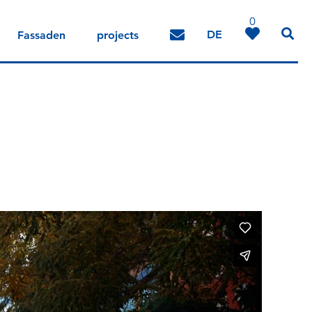
0
DE
Fassaden
projects
IT
EN