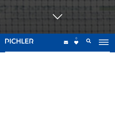
0
Grandi luci
Strutture in acciaio
Quando si parla di strutture e coperture di grandi luci
l'acciaio è sempre un alleato prezioso. Grazie alla sua
flessibilità e all'elevata capacità di carico, esso si presta