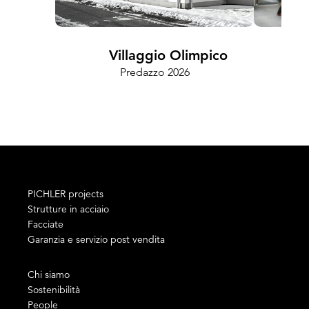
Villaggio Olimpico
Predazzo 2026
Cam
PICHLER projects
Strutture in acciaio
Facciate
Garanzia e servizio post vendita
Chi siamo
Sostenibilità
People