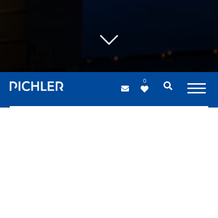
0
Costruzioni speciali
Strutture in acciaio
Una costruzione speciale è un universo di strutture e
architetture. Può essere l'incontro di tecnologie