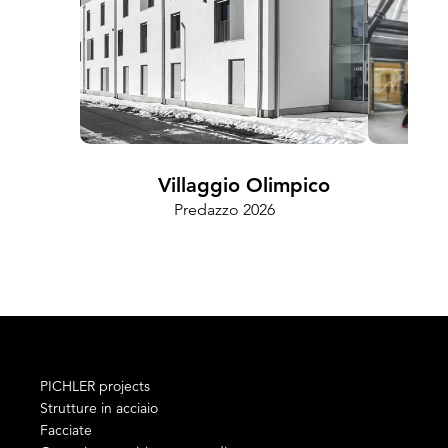
Villaggio Olimpico
Predazzo 2026
Cam
PICHLER projects
Strutture in acciaio
Facciate