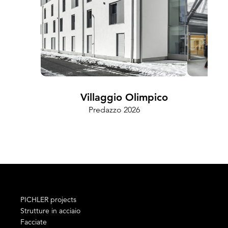
Villaggio Olimpico
Predazzo 2026
Cam
PICHLER projects
Strutture in acciaio
Facciate