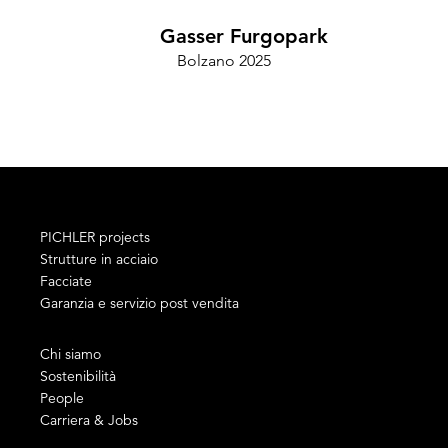
Gasser Furgopark
Bolzano 2025
Cam
PICHLER projects
Strutture in acciaio
Facciate
Garanzia e servizio post vendita
Chi siamo
Sostenibilità
People
Carriera & Jobs