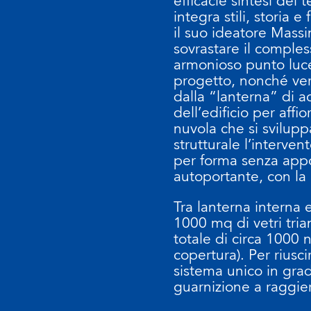
efficacie sintesi dei 
integra stili, storia e
il suo ideatore Massi
sovrastare il comples
armonioso punto luce 
progetto, nonché vera
dalla “lanterna” di ac
dell’edificio per aff
nuvola che si svilupp
strutturale l’interven
per forma senza appog
autoportante, con la 
Tra lanterna interna 
1000 mq di vetri trian
totale di circa 1000 
copertura). Per riusc
sistema unico in grad
guarnizione a raggie