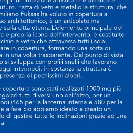
tempi, un’intuizione artistica che affianca e
 futuro. Fatta di vetri e metallo la struttura, che
miliano Fuksas ha voluto in copertura a
so architettonico, è un articolato ma
sulla città eterna.L’elemento principale del
 e propria icona dell’intervento, è costituito
ciaio e vetro,che attraversa tutti i solai
iorare in copertura, formando una sorta di
a in una volta trasparente. Dal punto di vista
to si sviluppa con profili snelli che lavorano
gi intermedi, in sostanza la struttura è
presenza di pochissimi alberi.
e copertura sono stati realizzati 1000 mq più
golari tutti diversi uno dall’altro, per un
nodi (465 per la lanterna interna e 580 per la
ire a fare ciò abbiamo ideato e creato un
o di gestire tutte le inclinazioni grazie ad una
ra.