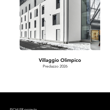
Villaggio Olimpico
Predazzo 2026
Cam
PICHLER projects