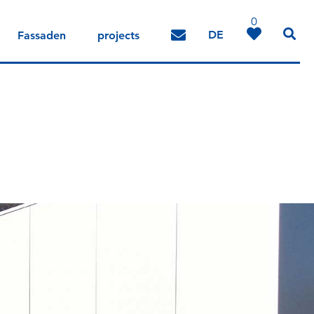
0
DE
Fassaden
projects
IT
EN